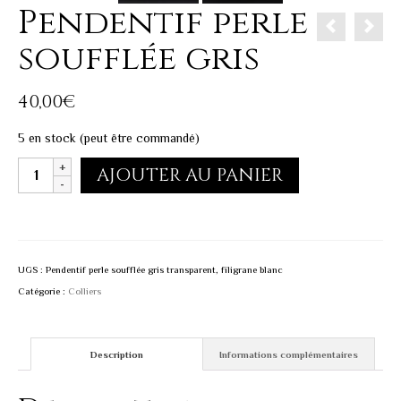
Pendentif perle
soufflée gris
40,00
€
5 en stock (peut être commandé)
quantité
AJOUTER AU PANIER
de
Pendentif
perle
soufflée
UGS :
Pendentif perle soufflée gris transparent, filigrane blanc
gris
Catégorie :
Colliers
Description
Informations complémentaires