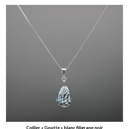
Collier « Goutte » blanc filigrane noir