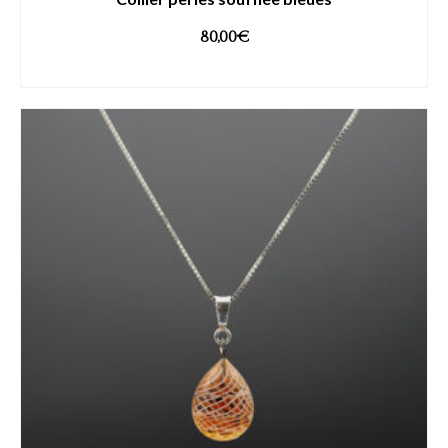
80,00
€
AJOUTER AU PANIER