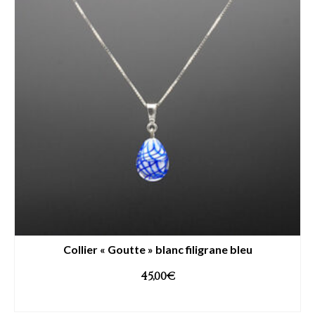
Collier « Goutte » blanc filigrane bleu
45,00
€
AJOUTER AU PANIER