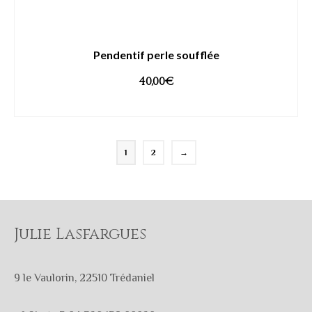
Pendentif perle soufflée
40,00
€
AJOUTER AU PANIER
1
2
→
Julie Lasfargues
9 le Vaulorin, 22510 Trédaniel