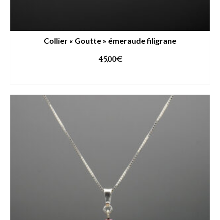
Collier « Goutte » émeraude filigrane
45,00
€
AJOUTER AU PANIER