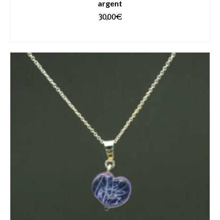
argent
30,00
€
AJOUTER AU PANIER