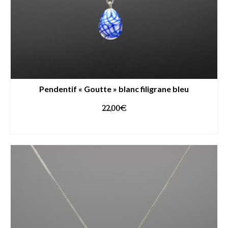
Pendentif « Goutte » blanc filigrane bleu
22,00
€
AJOUTER AU PANIER