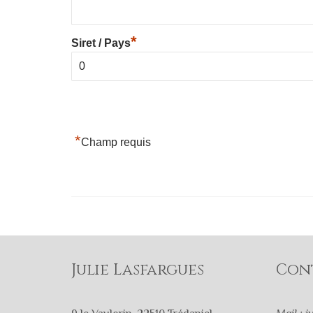
*
Siret / Pays
*
Champ requis
Julie Lasfargues
Con