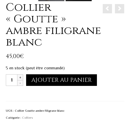
Collier
« Goutte »
ambre filigrane
blanc
45,00
€
5 en stock (peut être commandé)
quantité
AJOUTER AU PANIER
de
Collier
"Goutte"
ambre
UGS :
Collier Goutte ambre filigrane blanc
filigrane
Catégorie :
Colliers
blanc