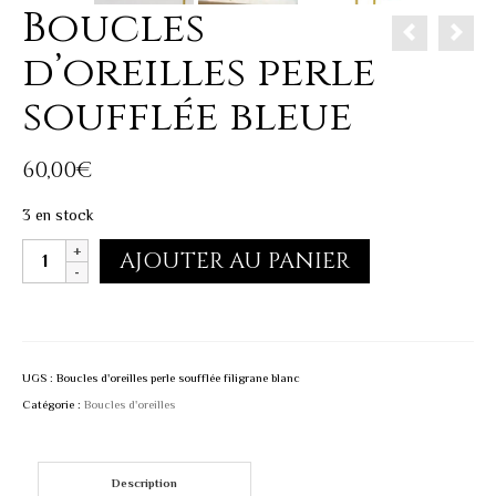
Boucles
d’oreilles perle
soufflée bleue
60,00
€
3 en stock
quantité
AJOUTER AU PANIER
de
Boucles
d'oreilles
perle
UGS :
Boucles d'oreilles perle soufflée filigrane blanc
soufflée
Catégorie :
Boucles d'oreilles
bleue
Description